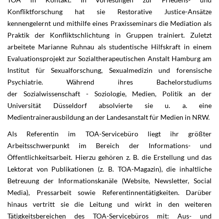
Konfliktforschung hat sie Restorative Justice-Ansätze
kennengelernt und mithilfe eines Praxisseminars die Mediation als
Praktik der Konfliktschlichtung in Gruppen trainiert. Zuletzt
arbeitete Marianne Ruhnau als studentische Hilfskraft in einem
Evaluationsprojekt zur Sozialtherapeutischen Anstalt Hamburg am
Institut für Sexualforschung, Sexualmedizin und forensische
Psychiatrie. Während ihres Bachelorstudiums
der Sozialwissenschaft - Soziologie, Medien, Politik an der
Universität Düsseldorf absolvierte sie u. a. eine
Medientrainerausbildung an der Landesanstalt für Medien in NRW.
Als Referentin im TOA-Servicebüro liegt ihr größter
Arbeitsschwerpunkt im Bereich der Informations- und
Öffentlichkeitsarbeit. Hierzu gehören z. B. die Erstellung und das
Lektorat von Publikationen (z. B. TOA-Magazin), die inhaltliche
Betreuung der Informationskanäle (Website, Newsletter, Social
Media), Pressarbeit sowie Referentinnentätigkeiten. Darüber
hinaus vertritt sie die Leitung und wirkt in den weiteren
Tätigkeitsbereichen des TOA-Servicebüros mit: Aus- und