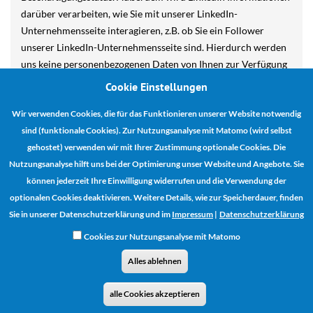
darüber verarbeiten, wie Sie mit unserer LinkedIn-
Unternehmensseite interagieren, z.B. ob Sie ein Follower
unserer LinkedIn-Unternehmensseite sind. Hierdurch werden
uns keine personenbezogenen Daten von Ihnen zur Verfügung
gestellt. Diese werden aggregiert und damit zusammengefasst
Cookie Einstellungen
aufbereitet. Auch ist es uns nicht möglich, über die
Wir verwenden Cookies, die für das Funktionieren unserer Website notwendig
Informationen der Seiten-Insights Rückschlüsse auf Ihre
Person zu ziehen. Diese Verarbeitung personenbezogener
sind (funktionale Cookies). Zur Nutzungsanalyse mit Matomo (wird selbst
Daten im Rahmen der Seiten-Insights erfolgt durch LinkedIn
gehostet) verwenden wir mit Ihrer Zustimmung optionale Cookies. Die
Nutzungsanalyse hilft uns bei der Optimierung unser Website und Angebote. Sie
und uns als gemeinsam Verantwortliche.
können jederzeit Ihre Einwilligung widerrufen und die Verwendung der
Weitere Hinweise über die Verarbeitung personenbezogener
optionalen Cookies deaktivieren. Weitere Details, wie zur Speicherdauer, finden
Daten durch LinkedIn erhalten Sie unter
Sie in unserer Datenschutzerklärung und im
Impressum
|
Datenschutzerklärung
https://www.linkedin.com/legal/privacy-policy?
Cookies zur Nutzungsanalyse mit Matomo
trk=homepage-basic_footer-privacy-policy
.
Alles ablehnen
Rechtsgrundlage:
Die Verarbeitung dient unserem berechtigten Interesse, die
alle Cookies akzeptieren
Arten von vorgenommenen Handlungen auf unserer LinkedIn-
Unternehmensseite auszuwerten und unsere