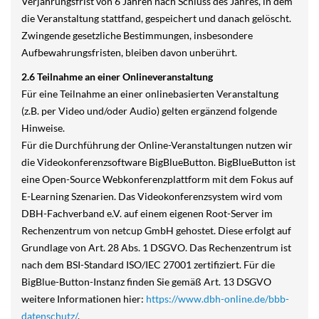
Verjährungsfrist von 6 Jahren nach Schluss des Jahres, in dem
die Veranstaltung stattfand, gespeichert und danach gelöscht.
Zwingende gesetzliche Bestimmungen, insbesondere
Aufbewahrungsfristen, bleiben davon unberührt.
2.6 Teilnahme an einer Onlineveranstaltung
Für eine Teilnahme an einer onlinebasierten Veranstaltung
(z.B. per Video und/oder Audio) gelten ergänzend folgende
Hinweise.
Für die Durchführung der Online-Veranstaltungen nutzen wir
die Videokonferenzsoftware BigBlueButton. BigBlueButton ist
eine Open-Source Webkonferenzplattform mit dem Fokus auf
E-Learning Szenarien. Das Videokonferenzsystem wird vom
DBH-Fachverband e.V. auf einem eigenen Root-Server im
Rechenzentrum von netcup GmbH gehostet. Diese erfolgt auf
Grundlage von Art. 28 Abs. 1 DSGVO. Das Rechenzentrum ist
nach dem BSI-Standard ISO/IEC 27001 zertifiziert. Für die
BigBlue-Button-Instanz finden Sie gemäß Art. 13 DSGVO
weitere Informationen hier:
https://www.dbh-online.de/bbb-
datenschutz/
.