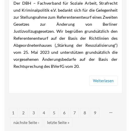
Der DBH – Fachverband für Soziale Arbeit, Strafrecht
und Kriminalpolitik e.V. bedankt sich für die Gelegenheit
zur Stellungnahme zum Referentenentwurf eines Zweiten
Gesetzes zur Änderung von Berliner
Justizvollzugsgesetzen. Wir begrüßen grundsätzlich den
Referentenentwurf auf der Basis der Richtlinien des
Abgeordnetenhauses („Stärkung der Resozialisierung“)
vom 25. Mai 2023 und unterstützen grundsätzlich die
vorgesehenen Änderungsbedarfe auf der Basis der
Rechtsprechung des BVerfG vom 20.
Weiterlesen
Seiten
…
1
2
3
4
5
6
7
8
9
nächste Seite ›
letzte Seite »