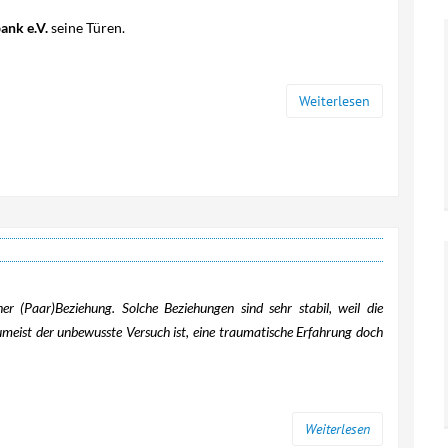
Empfehlungen des
Europa / Internationales
ank e.V.
seine Türen.
Europarates
Weitere Veranstaltungen
Kriminalsystem
Deutschland
Weiterlesen
Projekt
Übergangsmanagement
Strafvollzugsgesetze
her (Paar)Beziehung. Solche Beziehungen sind sehr stabil, weil die
meist der unbewusste Versuch ist, eine traumatische Erfahrung doch
Weiterlesen