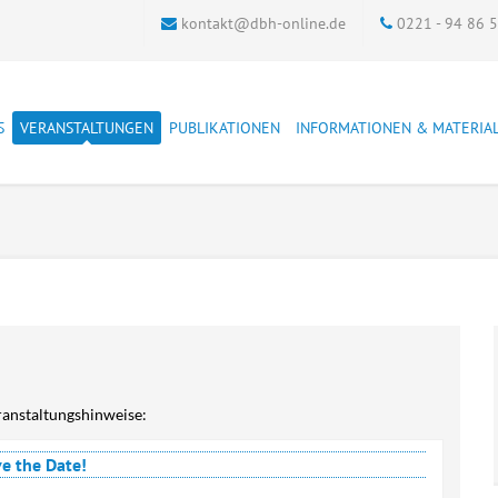
kontakt@dbh-online.de
0221 - 94 86 
S
VERANSTALTUNGEN
PUBLIKATIONEN
INFORMATIONEN & MATERIA
ter
DBH-Veranstaltungen
DBH Materialien
Adresslisten der
Archiv
justiznahen Einrichtungen
markt
Andere Veranstaltungen
Schriftenreihe
Soziale Strafrechtspflege
kum
Dokumentation
Zeitschrift
Bewährungshilfetag
Qualtitätsstandards ASDJ
Bewährungshilfe
FAQ
Bundestagung
Verträge hier kündigen
Bewährungshilfestatistik
genuntersuchung
Führungsaufsicht
Führungsaufsicht
eranstaltungshinweise:
Sucht und Straffälligkeit
Grenzüberschreitende
ve the Date!
Zusammenarbeit
Übergangsmanagement