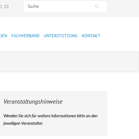
Search this site
51 20
Suchformular
LIEN
FACHVERBAND
UNTERSTÜTZUNG
KONTAKT
Presse
Mitglied werden
Stellungnahmen
Spenden
Präsidium
Mitarbeiter:innen
Veranstaltungshinweise
Mitglieder
Wenden Sie sich für weitere Informationen bitte an den
Jahresberichte
jeweiligen Veranstalter.
Leitbild