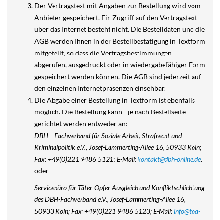
Der Vertragstext mit Angaben zur Bestellung wird vom
Anbieter gespeichert. Ein Zugriff auf den Vertragstext
über das Internet besteht nicht. Die Bestelldaten und die
AGB werden Ihnen in der Bestellbestätigung in Textform
mitgeteilt, so dass die Vertragsbestimmungen
abgerufen, ausgedruckt oder in wiedergabefähiger Form
gespeichert werden können. Die AGB sind jederzeit auf
den einzelnen Internetpräsenzen einsehbar.
Die Abgabe einer Bestellung in Textform ist ebenfalls
möglich. Die Bestellung kann - je nach Bestellseite -
gerichtet werden entweder an:
DBH – Fachverband für Soziale Arbeit, Strafrecht und
Kriminalpolitik e.V., Josef-Lammerting-Allee 16, 50933 Köln
;
Fax: +49(0)221 9486 5121
;
E-Mail:
kontakt@dbh-online.de
.
oder
Servicebüro für Täter-Opfer-Ausgleich und Konfliktschlichtung
des DBH-Fachverband e.V., Josef-Lammerting-Allee 16,
50933 Köln; Fax: +49(0)221 9486 5123; E-Mail:
info@toa-