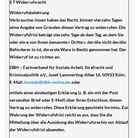
§ 7 Widerrufsrecht
Widerrufsbelehrung
Verbraucher:innen haben das Recht, binnen vierzehn Tagen
ohne Angabe von Gründen diesen Vertrag zu widerrufen. Die
Widerrufsfrist beträgt vierzehn Tage ab dem Tag, an dem Sie
oder ein
:
e von Ihnen benannte
:
r Dritte
:
r, der/die nicht der/die
Beförderer
:
in ist, die erste Ware in Besitz genommen hat. Der
Widerruf ist zu richten an:
DBH – Fachverband für Soziale Arbeit, Strafrecht und
Kriminalpolitik e.V., Josef-Lammerting-Allee 16, 50933 Köln;
E-Mail:
kontakt@dbh-online.de
. oder
mittels einer eindeutigen Erklärung (z. B. ein mit der Post
versandter Brief oder E-Mail) über Ihren Entschluss, diesen
Vertrag zu widerrufen. Diese Erklärung geschieht formlos. Zur
Wahrung der Widerrufsfrist reicht es aus, dass Sie die
Mitteilung über die Ausübung des Widerrufsrechts vor Ablauf
der Widerrufsfrist absenden.