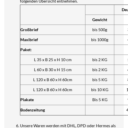
folgenden Übersicht entnehmen.
Deu
Gewicht
Großbrief
bis 500g
Maxibrief
bis 1000g
Paket:
L 35 x B 25 x H 10 cm
bis 2 KG
L 60 x B 30 x H 15 cm
bis 2 KG
L 120 x B 60 x H 60cm
bis 5 KG
L 120 x B 60 x H 60cm
bis 10 KG
Plakate
Bis 5 KG
Bodenzeitung
Unsere Waren werden mit DHL, DPD oder Hermes als