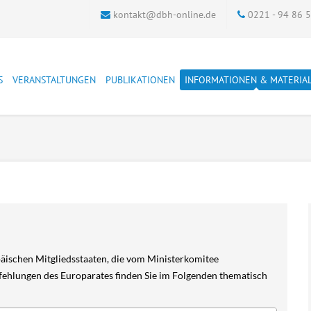
kontakt@dbh-online.de
0221 - 94 86 
S
VERANSTALTUNGEN
PUBLIKATIONEN
INFORMATIONEN & MATERIA
ter
DBH-Veranstaltungen
DBH Materialien
Adresslisten der
Archiv
justiznahen Einrichtungen
markt
Andere Veranstaltungen
Schriftenreihe
Soziale Strafrechtspflege
kum
Dokumentation
Zeitschrift
Bewährungshilfetag
Qualtitätsstandards ASDJ
Bewährungshilfe
FAQ
Bundestagung
Verträge hier kündigen
Bewährungshilfestatistik
genuntersuchung
Führungsaufsicht
Führungsaufsicht
äischen Mitgliedsstaaten, die vom Ministerkomitee
Sucht und Straffälligkeit
fehlungen des Europarates finden Sie im Folgenden thematisch
Grenzüberschreitende
Zusammenarbeit
Übergangsmanagement