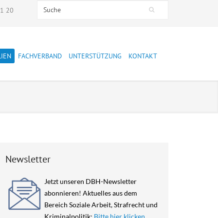
Search this site
51 20
Suchformular
LIEN
FACHVERBAND
UNTERSTÜTZUNG
KONTAKT
Presse
Mitglied werden
Stellungnahmen
Spenden
Präsidium
Mitarbeiter:innen
Newsletter
Mitglieder
Jetzt unseren DBH-Newsletter
Jahresberichte
abonnieren! Aktuelles aus dem
Leitbild
Bereich Soziale Arbeit, Strafrecht und
Kriminalpolitik:
Bitte hier klicken