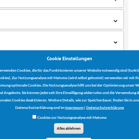
Cookie Einstellungen
erwenden Cookies, die für das Funktionieren unserer Website notwendig sind (funkt
okies). Zur Nutzungsanalyse mit Matomo (wird selbst gehostet) verwenden wir mit Ih
mmung optionale Cookies. Die Nutzungsanalyse hilft uns bei der Optimierung unser W
d Angebote. Sie können jederzeit Ihre Einwilligung widerrufen und die Verwendung 
onalen Cookies deaktivieren. Weitere Details, wie zur Speicherdauer, finden Sie in un
Datenschutzerklärung und im
Impressum
|
Datenschutzerklärung
Kooperationspartner:
Cookies zur Nutzungsanalyse mit Matomo
Alles ablehnen