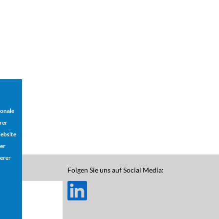
ionale
rer
ebsite
der
serer
Folgen Sie uns auf Social Media: