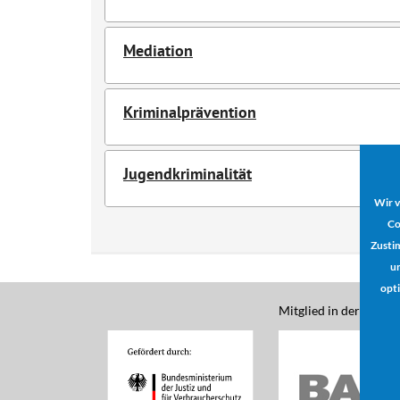
Mediation
Kriminalprävention
Jugendkriminalität
Wir v
Co
Zusti
un
opti
Mitglied in der: