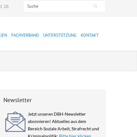
Search this site
51 20
Suchformular
LIEN
FACHVERBAND
UNTERSTÜTZUNG
KONTAKT
Presse
Mitglied werden
Stellungnahmen
Spenden
Präsidium
Mitarbeiter:innen
Newsletter
Mitglieder
Jetzt unseren DBH-Newsletter
Jahresberichte
abonnieren! Aktuelles aus dem
Leitbild
Bereich Soziale Arbeit, Strafrecht und
Kriminalpolitik:
Bitte hier klicken