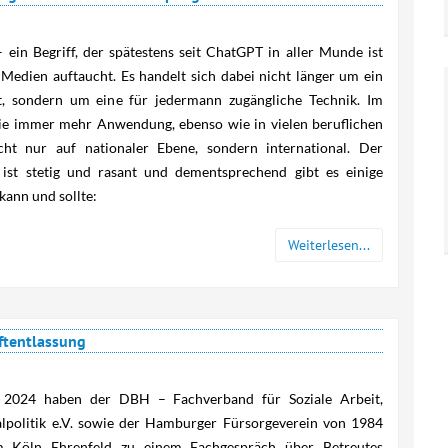
Empfehlungen des
Europa / Internationales
Europarates
– ein Begriff, der spätestens seit ChatGPT in aller Munde ist
Weitere Veranstaltungen
Kriminalsystem
Medien auftaucht. Es handelt sich dabei nicht länger um ein
Deutschland
t, sondern um eine für jedermann zugängliche Technik. Im
 sie immer mehr Anwendung, ebenso wie in vielen beruflichen
Projekt
ht nur auf nationaler Ebene, sondern international. Der
Übergangsmanagement
t ist stetig und rasant und dementsprechend gibt es einige
kann und sollte:
Strafvollzugsgesetze
Weiterlesen...
ftentlassung
 2024 haben der DBH – Fachverband für Soziale Arbeit,
alpolitik e.V. sowie der Hamburger Fürsorgeverein von 1984
m Köln Ehrenfeld zu einem Fachgespräch über Betreutes