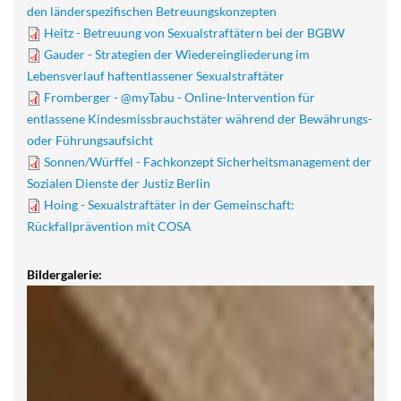
den länderspezifischen Betreuungskonzepten
Heitz - Betreuung von Sexualstraftätern bei der BGBW
Gauder - Strategien der Wiedereingliederung im
Lebensverlauf haftentlassener Sexualstraftäter
Fromberger - @myTabu - Online-Intervention für
entlassene Kindesmissbrauchstäter während der Bewährungs-
oder Führungsaufsicht
Sonnen/Würffel - Fachkonzept Sicherheitsmanagement der
Sozialen Dienste der Justiz Berlin
Hoing - Sexualstraftäter in der Gemeinschaft:
Rückfallprävention mit COSA
Bildergalerie: