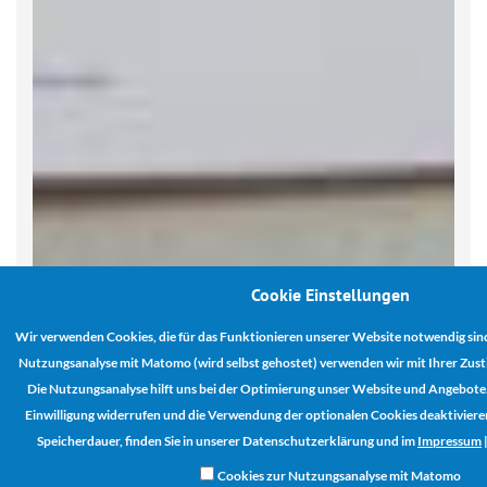
Cookie Einstellungen
Wir verwenden Cookies, die für das Funktionieren unserer Website notwendig sind
Nutzungsanalyse mit Matomo (wird selbst gehostet) verwenden wir mit Ihrer Zus
Die Nutzungsanalyse hilft uns bei der Optimierung unser Website und Angebote. 
Einwilligung widerrufen und die Verwendung der optionalen Cookies deaktivieren
Speicherdauer, finden Sie in unserer Datenschutzerklärung und im
Impressum
Cookies zur Nutzungsanalyse mit Matomo