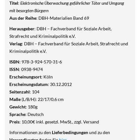
Titel
:
Elektronische Überwachung gefährlicher Täter und Umgang
mit besorgten Bürgern
Aus der Reihe
: DBH-Materialien Band 69
Herausgeber
: DBH – Fachverband für Soziale Arbeit,
Strafrecht und Kriminalpolitik e.V.
Verlag
: DBH – Fachverband für Soziale Arbeit, Strafrecht und
Kriminalpolitik e.V.
ISBN
: 978-3-924-570-31-6
ISSN
: 0938-9474
Erscheinungsort
: Köln
Erscheinungsdatum
: 30.12.2012
Seitenzahl
: 104
Maße
(L/B/H): 22/17/0,6 cm
Gewicht
: 180g
Sprache
: Deutsch
Preis
: 10,00€ inkl. gesetzl. MwSt., zzgl. Versand
Informationen zu den
Lieferbedingungen
und zu den
Versandkosten
finden Sie
hier
.