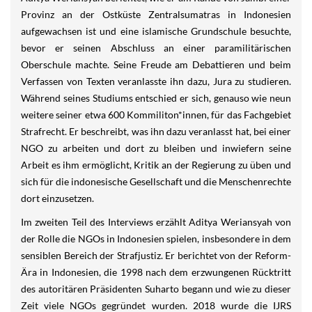
Provinz an der Ostküste Zentralsumatras in Indonesien
aufgewachsen ist und eine islamische Grundschule besuchte,
bevor er seinen Abschluss an einer paramilitärischen
Oberschule machte. Seine Freude am Debattieren und beim
Verfassen von Texten veranlasste ihn dazu, Jura zu studieren.
Während seines Studiums entschied er sich, genauso wie neun
weitere seiner etwa 600 Kommiliton*innen, für das Fachgebiet
Strafrecht. Er beschreibt, was ihn dazu veranlasst hat, bei einer
NGO zu arbeiten und dort zu bleiben und inwiefern seine
Arbeit es ihm ermöglicht, Kritik an der Regierung zu üben und
sich für die indonesische Gesellschaft und die Menschenrechte
dort einzusetzen.
Im zweiten Teil des Interviews erzählt Aditya Weriansyah von
der Rolle die NGOs in Indonesien spielen, insbesondere in dem
sensiblen Bereich der Strafjustiz. Er berichtet von der Reform-
Ära in Indonesien, die 1998 nach dem erzwungenen Rücktritt
des autoritären Präsidenten Suharto begann und wie zu dieser
Zeit viele NGOs gegründet wurden. 2018 wurde die IJRS