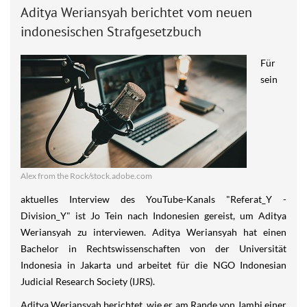
Aditya Weriansyah berichtet vom neuen
indonesischen Strafgesetzbuch
Für
sein
Alex from the Rock/stock.adobe.com
aktuelles Interview des YouTube-Kanals "Referat_Y -
Division_Y" ist Jo Tein nach Indonesien gereist, um Aditya
Weriansyah zu interviewen. Aditya Weriansyah hat einen
Bachelor in Rechtswissenschaften von der Universität
Indonesia in Jakarta und arbeitet für die NGO Indonesian
Judicial Research Society (IJRS).
Aditya Weriansyah berichtet, wie er am Rande von Jambi einer