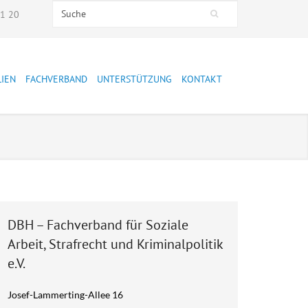
Search this site
51 20
Suchformular
LIEN
FACHVERBAND
UNTERSTÜTZUNG
KONTAKT
Presse
Mitglied werden
Stellungnahmen
Spenden
Präsidium
Mitarbeiter:innen
DBH – Fachverband für Soziale
Mitglieder
Arbeit, Strafrecht und Kriminalpolitik
Jahresberichte
e.V.
Leitbild
Josef-Lammerting-Allee 16