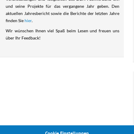
Empfehlungen des
Europa / Internationales
und seine Projekte für das vergangene Jahr geben. Den
Europarates
aktuellen Jahresbericht sowie die Berichte der letzten Jahre
Weitere Veranstaltungen
finden Sie
hier
.
Kriminalsystem
Deutschland
Wir wünschen Ihnen viel Spaß beim Lesen und freuen uns
über Ihr Feedback!
Projekt
Übergangsmanagement
Strafvollzugsgesetze
Cookie Einstellungen