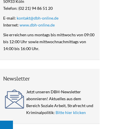
50933 Köln
Satzung des DBH-
Telefon: (02 21) 94 86 51 20
Fachverband e.V.
E-mail:
kontakt@dbh-online.de
Datenschutz im DBH-
Internet:
www.dbh-online.de
Fachverband
Sie erreichen uns montags bis mittwochs von 09:00
Über uns
bis 12:00 Uhr sowie mittwochnachmittags von
14:00 bis 16:00 Uhr.
Newsletter
Jetzt unseren DBH-Newsletter
abonnieren! Aktuelles aus dem
Bereich Soziale Arbeit, Strafrecht und
Kriminalpolitik:
Bitte hier klicken