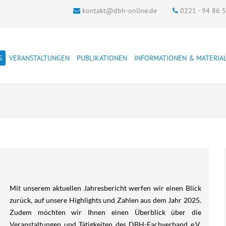
kontakt@dbh-online.de
0221 - 94 86 
S
VERANSTALTUNGEN
PUBLIKATIONEN
INFORMATIONEN & MATERIA
ter
DBH-Veranstaltungen
DBH Materialien
Adresslisten der
Archiv
justiznahen Einrichtungen
markt
Andere Veranstaltungen
Schriftenreihe
Soziale Strafrechtspflege
kum
Dokumentation
Zeitschrift
Bewährungshilfetag
Qualtitätsstandards ASDJ
Bewährungshilfe
FAQ
Bundestagung
Verträge hier kündigen
Bewährungshilfestatistik
genuntersuchung
Führungsaufsicht
Führungsaufsicht
Mit unserem aktuellen Jahresbericht werfen wir einen Blick
Sucht und Straffälligkeit
zurück, auf unsere Highlights und Zahlen aus dem Jahr 2025.
Grenzüberschreitende
Zusammenarbeit
Übergangsmanagement
Zudem möchten wir Ihnen einen Überblick über die
Veranstaltungen und Tätigkeiten des DBH-Fachverband e.V.