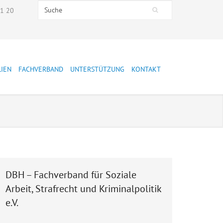
Search this site
51 20
Suchformular
LIEN
FACHVERBAND
UNTERSTÜTZUNG
KONTAKT
Presse
Mitglied werden
Stellungnahmen
Spenden
Präsidium
Mitarbeiter:innen
DBH – Fachverband für Soziale
Mitglieder
Arbeit, Strafrecht und Kriminalpolitik
Jahresberichte
e.V.
Leitbild