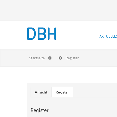
AKTUELLE
Newslet
Startseite
Register
Stellen
Prakti
Lebensla
Ansicht
Register
(aktiver
Haupt-Reiter
Reiter)
Register