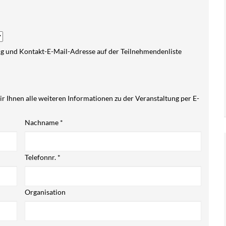
Empfehlungen des
Europa / Internationales
Europarates
Weitere Veranstaltungen
Kriminalsystem
ng und Kontakt-E-Mail-Adresse auf der Teilnehmendenliste
Deutschland
Projekt
Übergangsmanagement
ir Ihnen alle weiteren Informationen zu der Veranstaltung per E-
Strafvollzugsgesetze
Nachname
*
Telefonnr.
*
Organisation