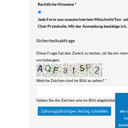
Rechtliche Hinweise
*
Jede Form von unautorisiertem Mitschnitt/Ton- oder
Chat-Protokolle. Mit der Anmeldung bestätige ich
Sicherheitsabfrage
Diese Frage hat den Zweck zu testen, ob Sie ein me
vorzubeugen.
Welche Zeichen sind im Bild zu sehen?
*
Geben Sie die Zeichen wie im Bild abgebildet, ohne L
A
Wir v
Co
Zusti