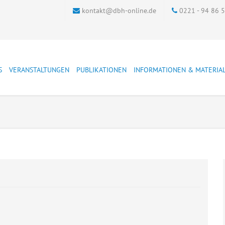
kontakt@dbh-online.de
0221 - 94 86 
S
VERANSTALTUNGEN
PUBLIKATIONEN
INFORMATIONEN & MATERIA
ter
DBH-Veranstaltungen
DBH Materialien
Adresslisten der
Archiv
justiznahen Einrichtungen
markt
Andere Veranstaltungen
Schriftenreihe
Soziale Strafrechtspflege
kum
Dokumentation
Zeitschrift
Bewährungshilfetag
Qualtitätsstandards ASDJ
Bewährungshilfe
FAQ
Bundestagung
Verträge hier kündigen
Bewährungshilfestatistik
genuntersuchung
Führungsaufsicht
Führungsaufsicht
Sucht und Straffälligkeit
Grenzüberschreitende
Zusammenarbeit
Übergangsmanagement