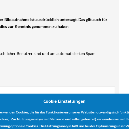
 Bildaufnahme ist ausdrücklich untersagt. Das gilt auch für
, dies zur Kenntnis genommen zu haben
nschlicher Benutzer sind und um automatisierten Spam
Cookie Einstellungen
eerzeichen, ein.
BBRECHEN
erwenden Cookies, die für das Funktionieren unserer Website notwendig sind (funkt
okies). Zur Nutzungsanalyse mit Matomo (wird selbst gehostet) verwenden wir mit Ih
mmung optionale Cookies. Die Nutzungsanalyse hilft uns bei der Optimierung unser W