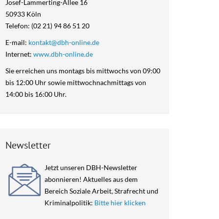
Josef-Lammerting-Allee 16
50933 Köln
Satzung des DBH-
Telefon: (02 21) 94 86 51 20
Fachverband e.V.
E-mail:
kontakt@dbh-online.de
Datenschutz im DBH-
Internet:
www.dbh-online.de
Fachverband
Sie erreichen uns montags bis mittwochs von 09:00
Über uns
bis 12:00 Uhr sowie mittwochnachmittags von
14:00 bis 16:00 Uhr.
Newsletter
Jetzt unseren DBH-Newsletter
abonnieren! Aktuelles aus dem
Bereich Soziale Arbeit, Strafrecht und
Kriminalpolitik:
Bitte hier klicken