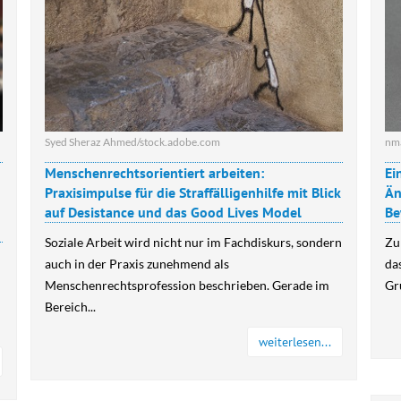
Syed Sheraz Ahmed/stock.adobe.com
nm
Menschenrechtsorientiert arbeiten:
Ei
Praxisimpulse für die Straffälligenhilfe mit Blick
Än
auf Desistance und das Good Lives Model
Be
Soziale Arbeit wird nicht nur im Fachdiskurs, sondern
Zu
auch in der Praxis zunehmend als
da
Menschenrechtsprofession beschrieben. Gerade im
Gr
Bereich...
weiterlesen...