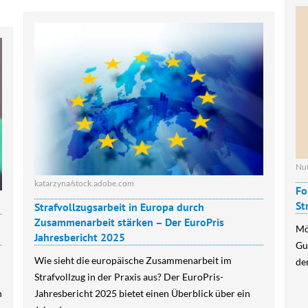
Nu
katarzyna/stock.adobe.com
Fo
St
Strafvollzugsarbeit in Europa durch
Zusammenarbeit stärken – Der EuroPris
Mö
Jahresbericht 2025
Gu
Wie sieht die europäische Zusammenarbeit im
de
Strafvollzug in der Praxis aus? Der EuroPris-
n
Jahresbericht 2025 bietet einen Überblick über ein