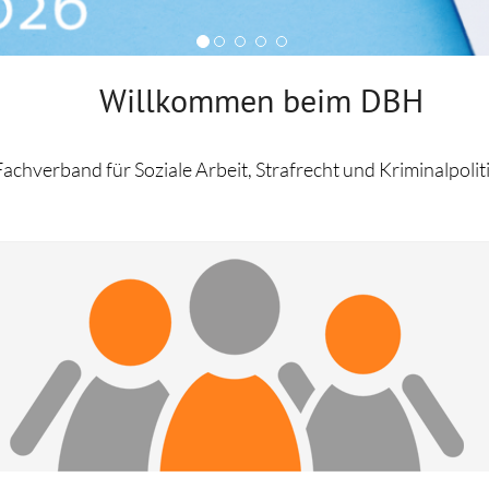
Empfehlungen des
Europa / Internationales
Europarates
Weitere Veranstaltungen
Kriminalsystem
Willkommen beim DBH
Deutschland
Projekt
achverband für Soziale Arbeit, Strafrecht und Kriminalpoliti
Übergangsmanagement
Strafvollzugsgesetze