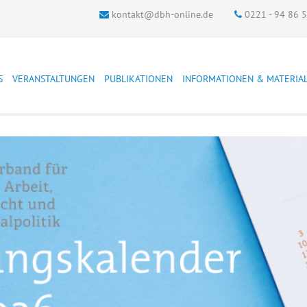
kontakt@dbh-online.de
0221 - 94 86 
S
VERANSTALTUNGEN
PUBLIKATIONEN
INFORMATIONEN & MATERIA
ter
DBH-Veranstaltungen
DBH Materialien
Adresslisten der
Archiv
justiznahen Einrichtungen
markt
Andere Veranstaltungen
Schriftenreihe
Soziale Strafrechtspflege
kum
Dokumentation
Zeitschrift
Bewährungshilfetag
Qualtitätsstandards ASDJ
Bewährungshilfe
FAQ
Bundestagung
Verträge hier kündigen
Bewährungshilfestatistik
genuntersuchung
Führungsaufsicht
Führungsaufsicht
Sucht und Straffälligkeit
Grenzüberschreitende
Zusammenarbeit
Übergangsmanagement