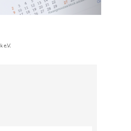
Satzung des DBH-
Fachverband e.V.
Datenschutz im DBH-
Fachverband
Über uns
k e.V.