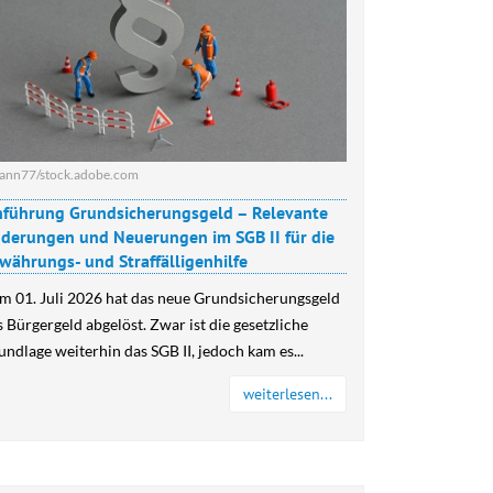
ann77/stock.adobe.com
nführung Grundsicherungsgeld – Relevante
derungen und Neuerungen im SGB II für die
währungs- und Straffälligenhilfe
m 01. Juli 2026 hat das neue Grundsicherungsgeld
s Bürgergeld abgelöst. Zwar ist die gesetzliche
undlage weiterhin das SGB II, jedoch kam es...
weiterlesen...